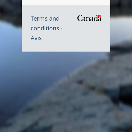
Terms and
/
conditions
Symbole
Avis
du
gouvernem
du
Canada