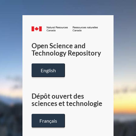
Canada.ca
/
Gouverneme
Open Science and
du
Technology Repository
Canada
English
Dépôt ouvert des
sciences et technologie
Français