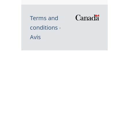
Terms and
/
conditions
Symbole
Avis
du
gouvernem
du
Canada