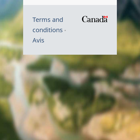
Terms and
/
conditions
Symbole
Avis
du
gouvernem
du
Canada