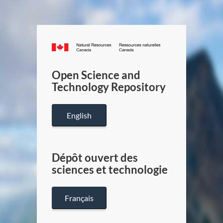
Canada.ca
/
Gouverneme
Open Science and
du
Technology Repository
Canada
English
Dépôt ouvert des
sciences et technologie
Français