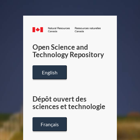
Canada.ca
/
Gouverneme
Open Science and
du
Technology Repository
Canada
English
Dépôt ouvert des
sciences et technologie
Français