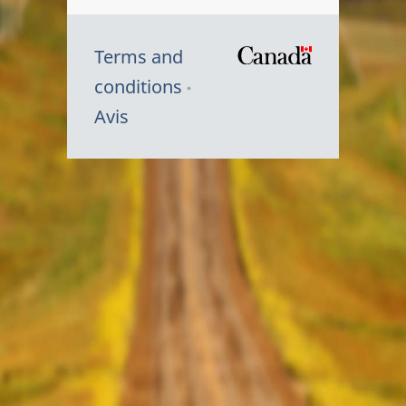
Terms and
/
conditions
Symbole
Avis
du
gouvernem
du
Canada