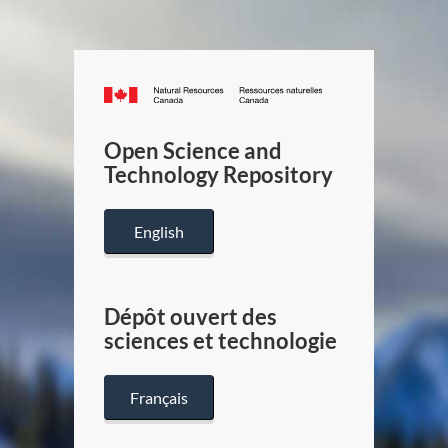
Canada.ca
/
Gouverneme
Open Science and
du
Technology Repository
Canada
English
Dépôt ouvert des
sciences et technologie
Français