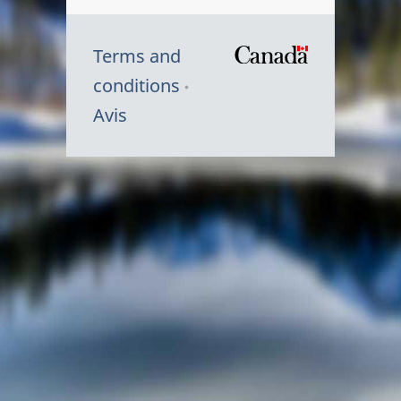
Terms and
/
conditions
Symbole
Avis
du
gouvernem
du
Canada