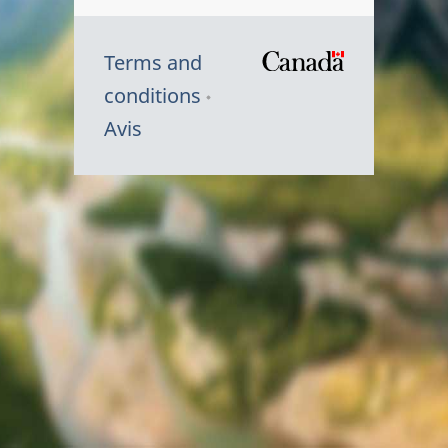
Terms and
/
conditions
Symbole
Avis
du
gouvernem
du
Canada