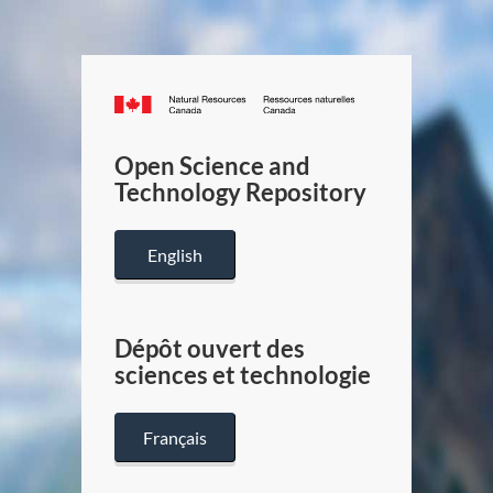
Canada.ca
/
Gouverneme
Open Science and
du
Technology Repository
Canada
English
Dépôt ouvert des
sciences et technologie
Français