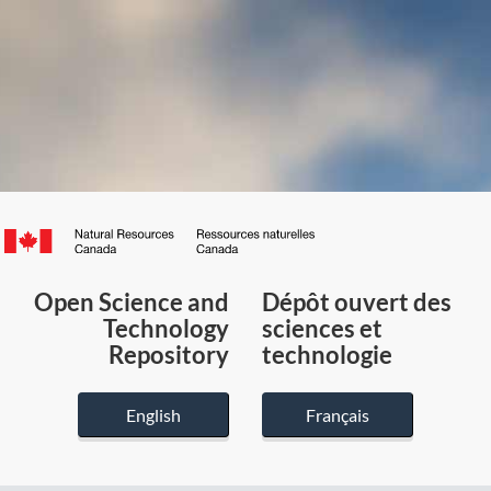
Canada.ca
/
Gouvernement
Open Science and
Dépôt ouvert des
du
Technology
sciences et
Canada
Repository
technologie
English
Français