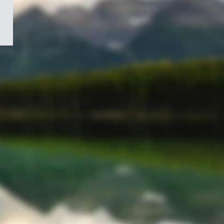
/
Symbole
du
gouvernement
du
Canada