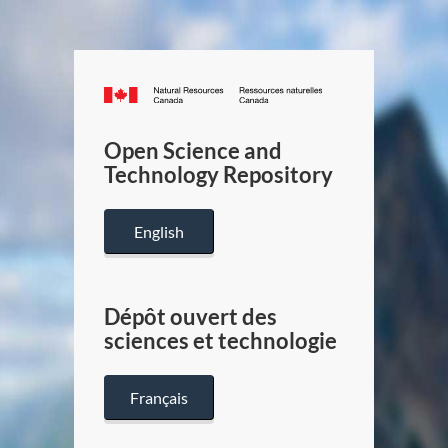
Canada.ca
/
Gouverneme
Open Science and
du
Technology Repository
Canada
English
Dépôt ouvert des
sciences et technologie
Français