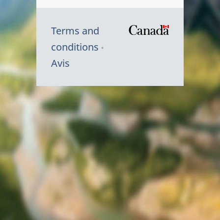
Terms and
/
conditions
Symbole
Avis
du
gouvernem
du
Canada