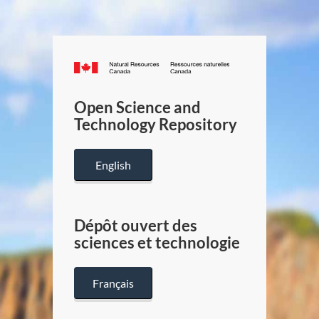
Canada.ca
/
Gouverneme
Open Science and
du
Technology Repository
Canada
English
Dépôt ouvert des
sciences et technologie
Français