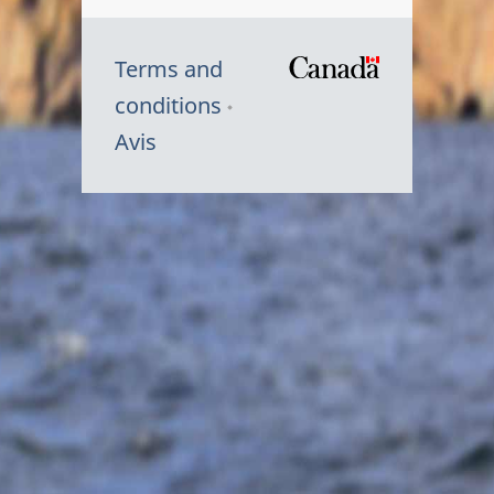
Terms and
/
conditions
Symbole
Avis
du
gouvernem
du
Canada