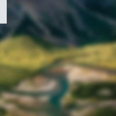
/
Symbole
du
gouvernement
du
Canada