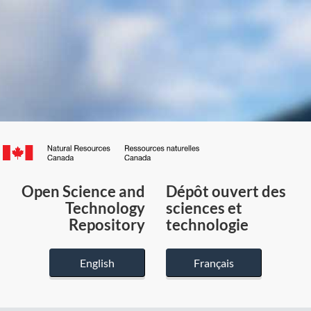
Canada.ca
/
Gouvernement
Open Science and
Dépôt ouvert des
du
Technology
sciences et
Canada
Repository
technologie
English
Français