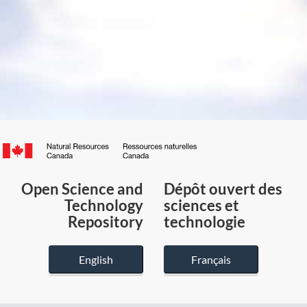
Canada.ca
/
Gouvernement
Open Science and
Dépôt ouvert des
du
Technology
sciences et
Canada
Repository
technologie
English
Français