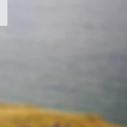
/
Symbole
du
gouvernement
du
Canada