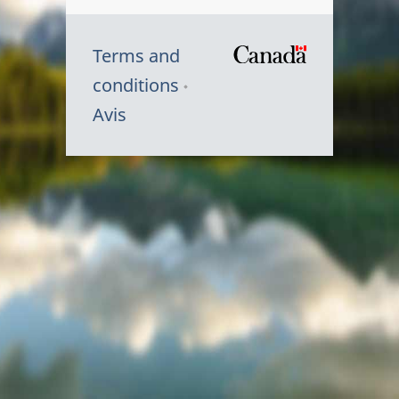
Terms and
/
conditions
Symbole
Avis
du
gouvernem
du
Canada