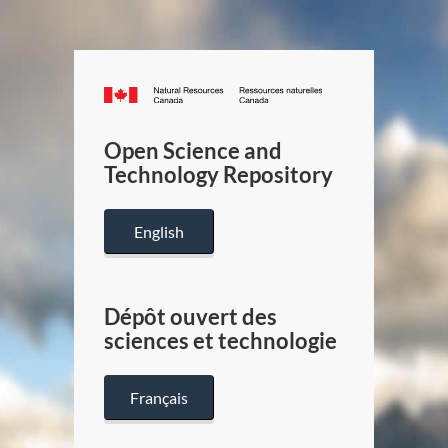
Canada.ca
/
Gouverneme
Open Science and
du
Technology Repository
Canada
English
Dépôt ouvert des
sciences et technologie
Français