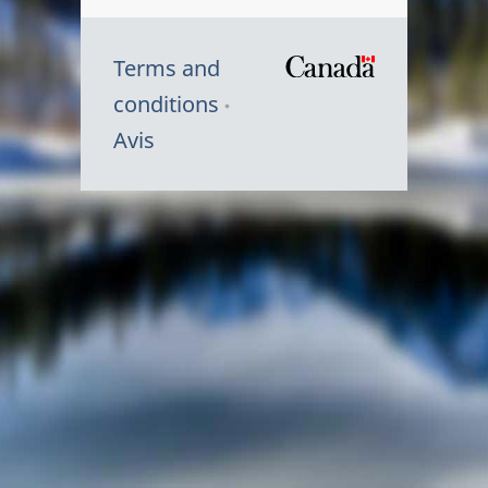
Terms and
/
conditions
Symbole
Avis
du
gouvernem
du
Canada