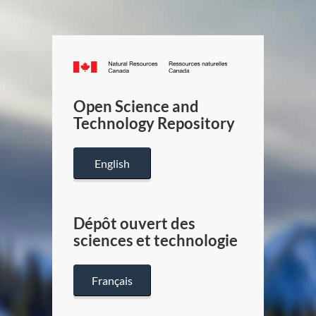
Canada.ca
/
Gouverneme
Open Science and
du
Technology Repository
Canada
English
Dépôt ouvert des
sciences et technologie
Français