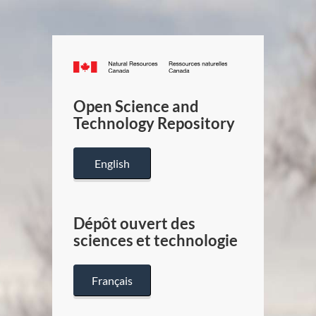
Canada.ca
/
Gouverneme
Open Science and
du
Technology Repository
Canada
English
Dépôt ouvert des
sciences et technologie
Français