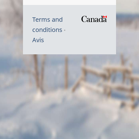
Terms and
/
conditions
Symbole
Avis
du
gouvernem
du
Canada