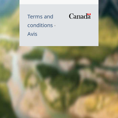
Terms and
/
conditions
Symbole
Avis
du
gouvernem
du
Canada