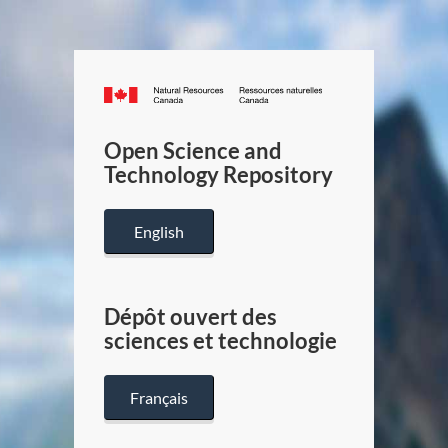
Canada.ca
/
Gouverneme
Open Science and
du
Technology Repository
Canada
English
Dépôt ouvert des
sciences et technologie
Français