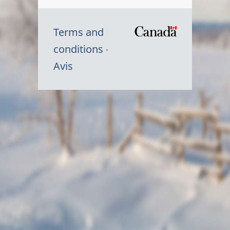
Terms and
/
conditions
Symbole
Avis
du
gouvernem
du
Canada