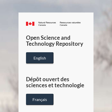
Canada.ca
/
Gouverneme
Open Science and
du
Technology Repository
Canada
English
Dépôt ouvert des
sciences et technologie
Français