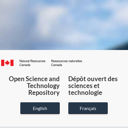
Canada.ca
/
Gouvernement
Open Science and
Dépôt ouvert des
du
Technology
sciences et
Canada
Repository
technologie
English
Français