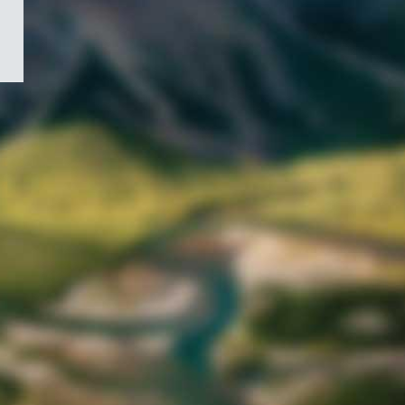
/
Symbole
du
gouvernement
du
Canada