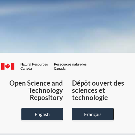
Canada.ca
/
Gouvernement
Open Science and
Dépôt ouvert des
du
Technology
sciences et
Canada
Repository
technologie
English
Français