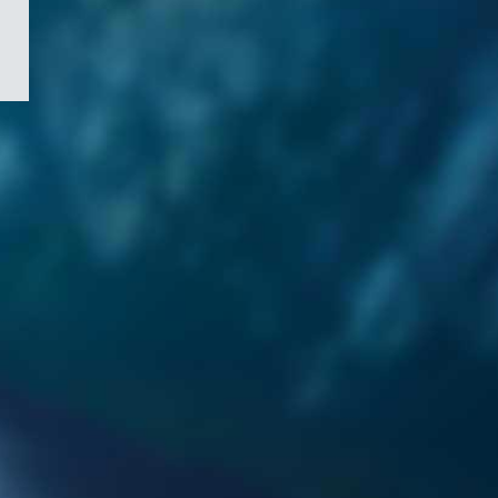
/
Symbole
du
gouvernement
du
Canada