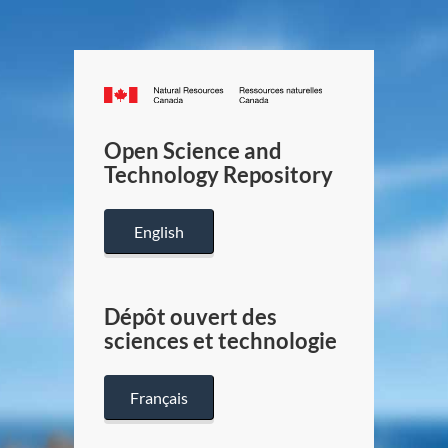
Canada.ca
/
Gouverneme
Open Science and
du
Technology Repository
Canada
English
Dépôt ouvert des
sciences et technologie
Français