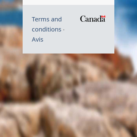
Terms and
/
conditions
Symbole
Avis
du
gouvernem
du
Canada