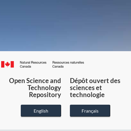
Canada.ca
/
Gouvernement
Open Science and
Dépôt ouvert des
du
Technology
sciences et
Canada
Repository
technologie
English
Français