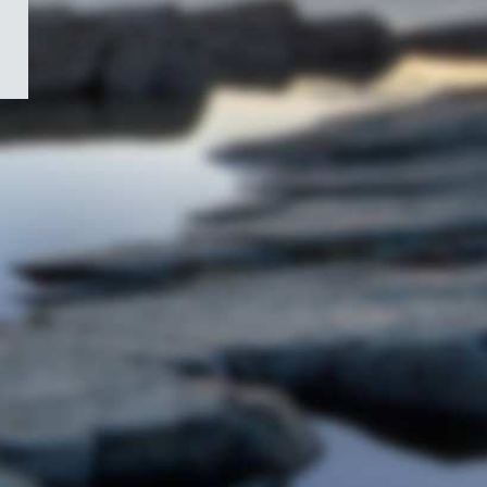
/
Symbole
du
gouvernement
du
Canada