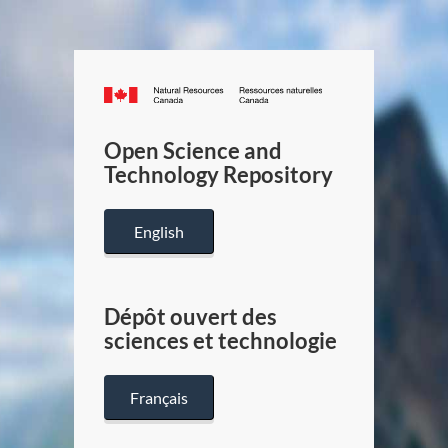
Canada.ca
/
Gouverneme
Open Science and
du
Technology Repository
Canada
English
Dépôt ouvert des
sciences et technologie
Français