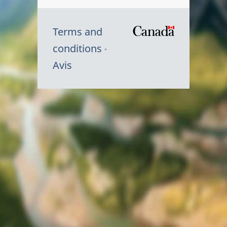
Terms and
/
conditions
Symbole
Avis
du
gouvernem
du
Canada