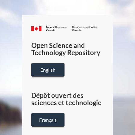
Canada.ca
/
Gouverneme
Open Science and
du
Technology Repository
Canada
English
Dépôt ouvert des
sciences et technologie
Français