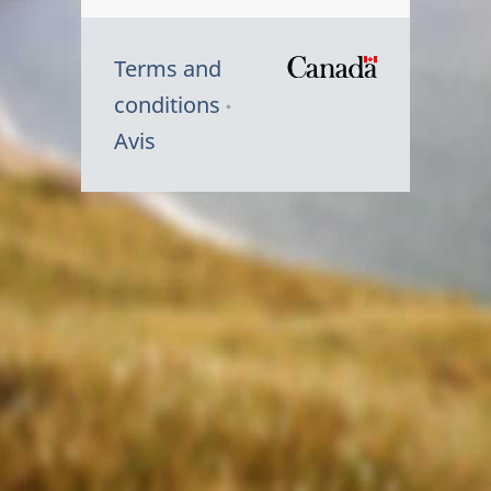
Terms and
/
conditions
Symbole
Avis
du
gouvernem
du
Canada