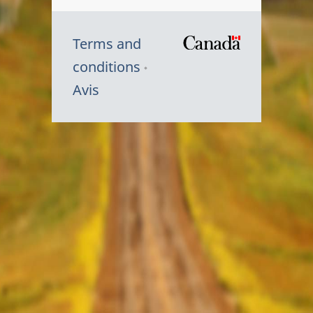
Terms and
/
conditions
Symbole
Avis
du
gouvernem
du
Canada