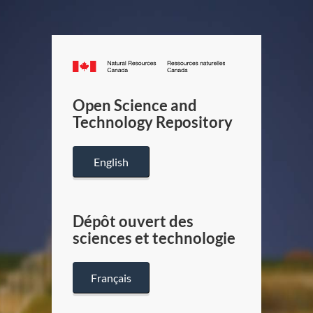
Canada.ca
/
Gouverneme
Open Science and
du
Technology Repository
Canada
English
Dépôt ouvert des
sciences et technologie
Français