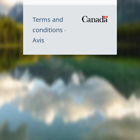
Terms and
/
conditions
Symbole
Avis
du
gouvernem
du
Canada