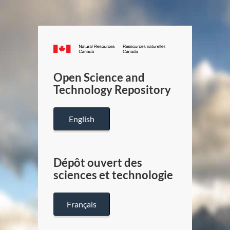
Canada.ca
/
Gouverneme
Open Science and
du
Technology Repository
Canada
English
Dépôt ouvert des
sciences et technologie
Français