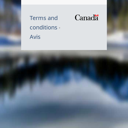
Terms and
/
conditions
Symbole
Avis
du
gouvernem
du
Canada