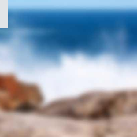
/
Symbole
du
gouvernement
du
Canada