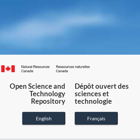
Canada.ca
/
Gouvernement
Open Science and
Dépôt ouvert des
du
Technology
sciences et
Canada
Repository
technologie
English
Français