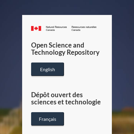
Canada.ca
/
Gouverneme
Open Science and
du
Technology Repository
Canada
English
Dépôt ouvert des
sciences et technologie
Français