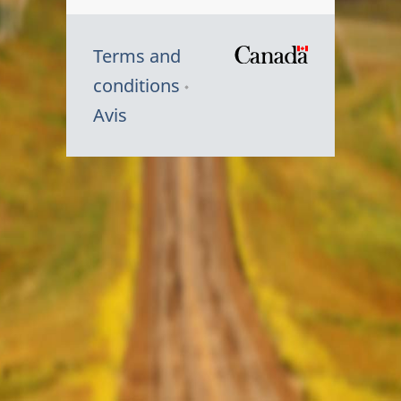
Terms and
/
conditions
Symbole
Avis
du
gouvernem
du
Canada