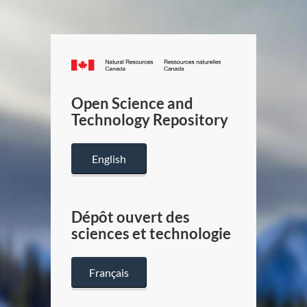
Canada.ca
/
Gouverneme
Open Science and
du
Technology Repository
Canada
English
Dépôt ouvert des
sciences et technologie
Français