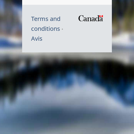
Terms and
/
conditions
Symbole
Avis
du
gouvernem
du
Canada