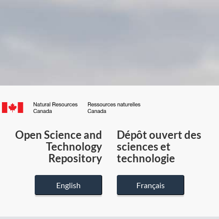
Canada.ca
/
Gouvernement
Open Science and
Dépôt ouvert des
du
Technology
sciences et
Canada
Repository
technologie
English
Français