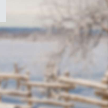
/
Symbole
du
gouvernement
du
Canada