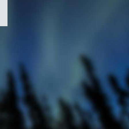
/
Symbole
du
gouvernement
du
Canada