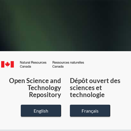
Canada.ca
/
Gouvernement
Open Science and
Dépôt ouvert des
du
Technology
sciences et
Canada
Repository
technologie
English
Français