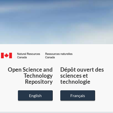
Canada.ca
/
Gouvernement
Open Science and
Dépôt ouvert des
du
Technology
sciences et
Canada
Repository
technologie
English
Français