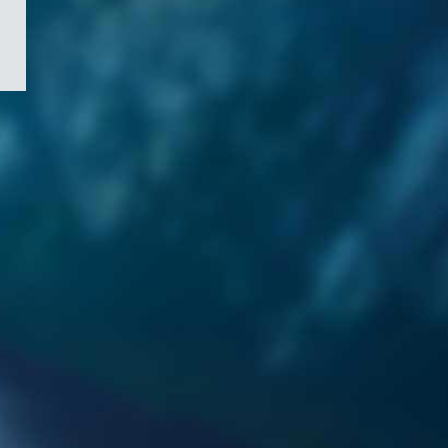
/
Symbole
du
gouvernement
du
Canada