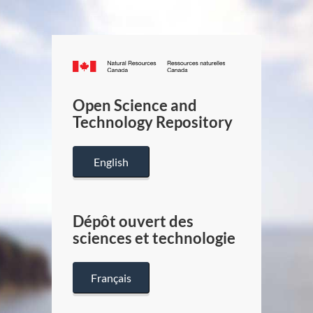
Canada.ca
/
Gouverneme
Open Science and
du
Technology Repository
Canada
English
Dépôt ouvert des
sciences et technologie
Français