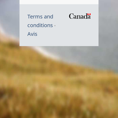
Terms and
/
conditions
Symbole
Avis
du
gouvernem
du
Canada