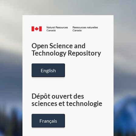
Canada.ca
/
Gouverneme
Open Science and
du
Technology Repository
Canada
English
Dépôt ouvert des
sciences et technologie
Français