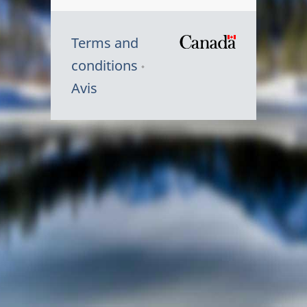
Terms and
/
conditions
Symbole
Avis
du
gouvernem
du
Canada