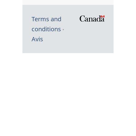
Terms and
/
conditions
Symbole
Avis
du
gouvernem
du
Canada