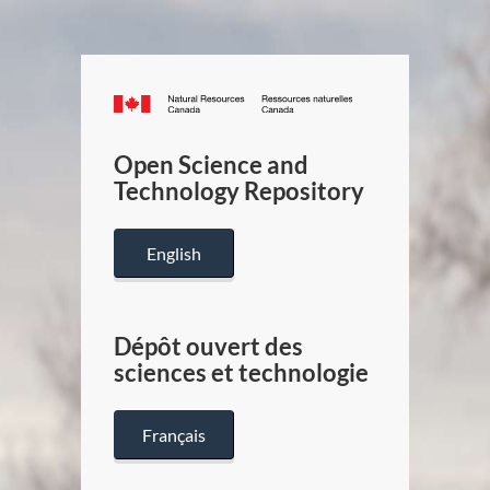
Canada.ca
/
Gouverneme
Open Science and
du
Technology Repository
Canada
English
Dépôt ouvert des
sciences et technologie
Français