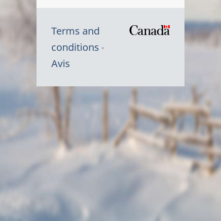
Terms and
/
conditions
Symbole
Avis
du
gouvernem
du
Canada