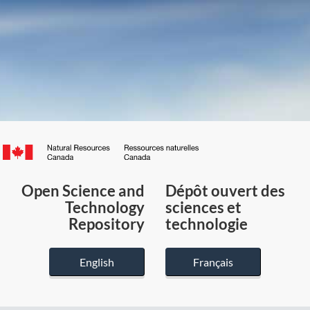
Canada.ca
/
Gouvernement
Open Science and
Dépôt ouvert des
du
Technology
sciences et
Canada
Repository
technologie
English
Français