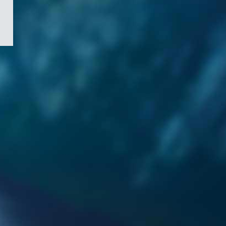
/
Symbole
du
gouvernement
du
Canada