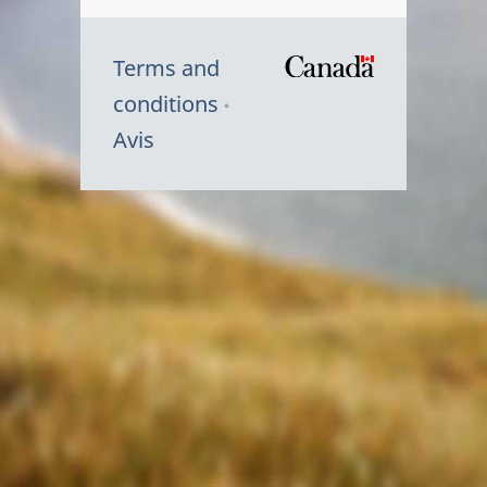
Terms and
/
conditions
Symbole
Avis
du
gouvernem
du
Canada