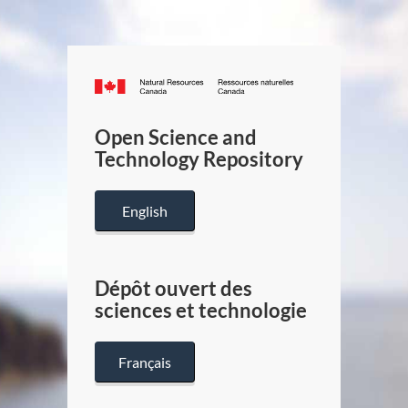
Canada.ca
/
Gouverneme
Open Science and
du
Technology Repository
Canada
English
Dépôt ouvert des
sciences et technologie
Français