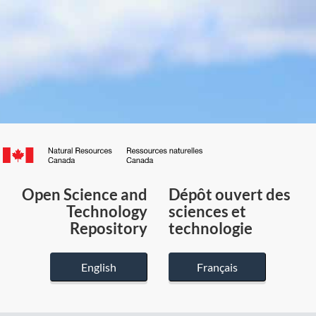
Canada.ca
/
Gouvernement
Open Science and
Dépôt ouvert des
du
Technology
sciences et
Canada
Repository
technologie
English
Français