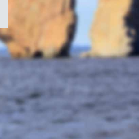
/
Symbole
du
gouvernement
du
Canada