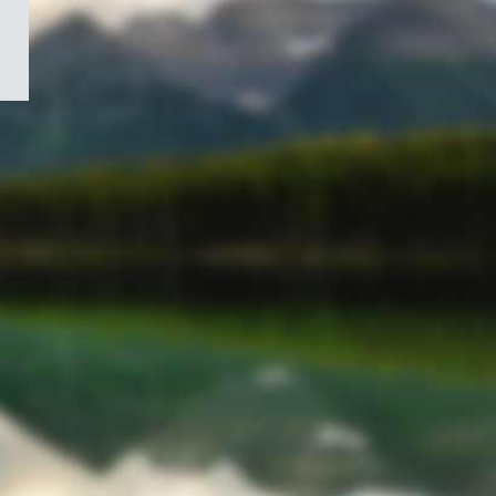
/
Symbole
du
gouvernement
du
Canada