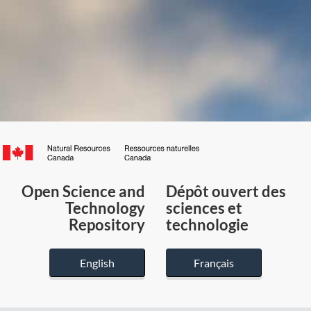
Canada.ca
/
Gouvernement
Open Science and
Dépôt ouvert des
du
Technology
sciences et
Canada
Repository
technologie
English
Français