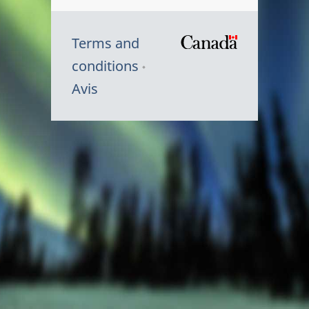
Terms and
/
conditions
Symbole
Avis
du
gouvernem
du
Canada