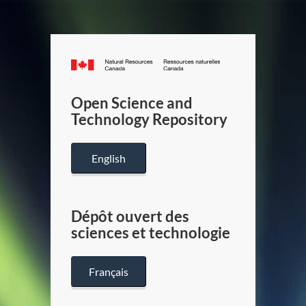
Canada.ca
/
Gouverneme
Open Science and
du
Technology Repository
Canada
English
Dépôt ouvert des
sciences et technologie
Français