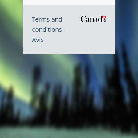
Terms and
/
conditions
Symbole
Avis
du
gouvernem
du
Canada