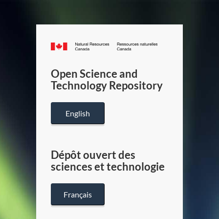
Canada.ca
/
Gouverneme
Open Science and
du
Technology Repository
Canada
English
Dépôt ouvert des
sciences et technologie
Français