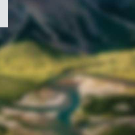
/
Symbole
du
gouvernement
du
Canada