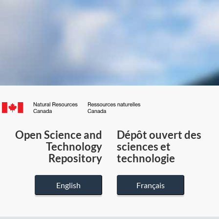
Canada.ca
/
Gouvernement
Open Science and
Dépôt ouvert des
du
Technology
sciences et
Canada
Repository
technologie
English
Français