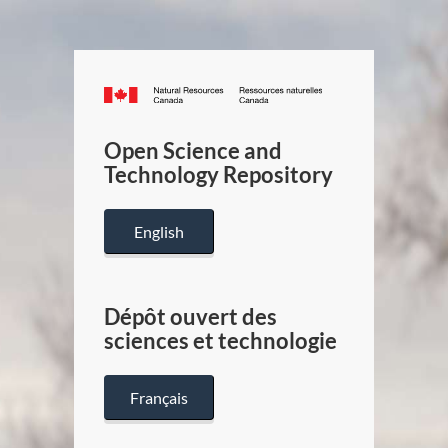
Canada.ca
/
Gouverneme
Open Science and
du
Technology Repository
Canada
English
Dépôt ouvert des
sciences et technologie
Français