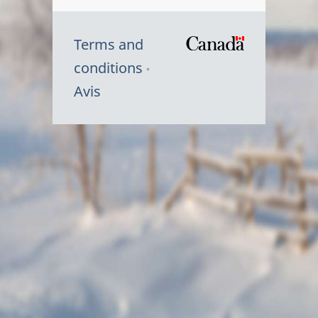
Terms and
/
conditions
Symbole
Avis
du
gouvernem
du
Canada