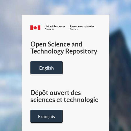
Canada.ca
/
Gouverneme
Open Science and
du
Technology Repository
Canada
English
Dépôt ouvert des
sciences et technologie
Français