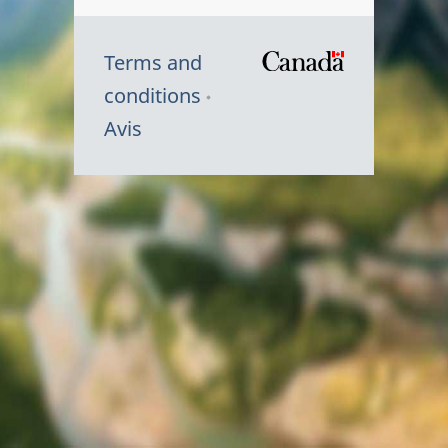
Terms and
/
conditions
Symbole
Avis
du
gouvernem
du
Canada