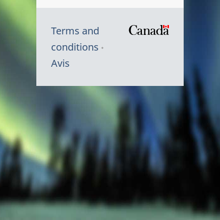
Terms and
/
conditions
Symbole
Avis
du
gouvernem
du
Canada