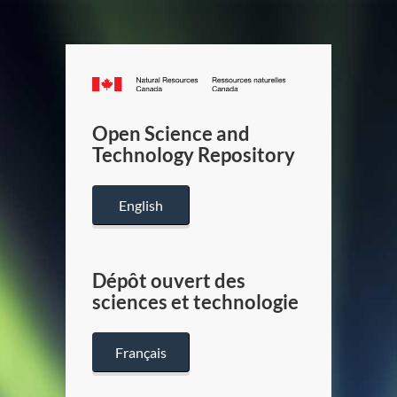
Canada.ca
/
Gouverneme
Open Science and
du
Technology Repository
Canada
English
Dépôt ouvert des
sciences et technologie
Français