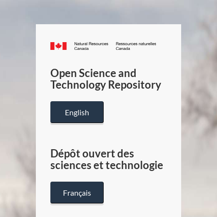
Canada.ca
/
Gouverneme
Open Science and
du
Technology Repository
Canada
English
Dépôt ouvert des
sciences et technologie
Français