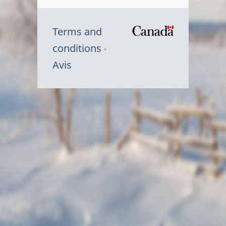
Terms and
/
conditions
Symbole
Avis
du
gouvernem
du
Canada