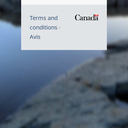
Terms and
/
conditions
Symbole
Avis
du
gouvernem
du
Canada