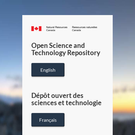
Canada.ca
/
Gouverneme
Open Science and
du
Technology Repository
Canada
English
Dépôt ouvert des
sciences et technologie
Français