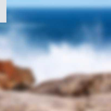
/
Symbole
du
gouvernement
du
Canada