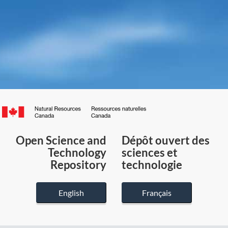
Canada.ca
/
Gouvernement
Open Science and
Dépôt ouvert des
du
Technology
sciences et
Canada
Repository
technologie
English
Français