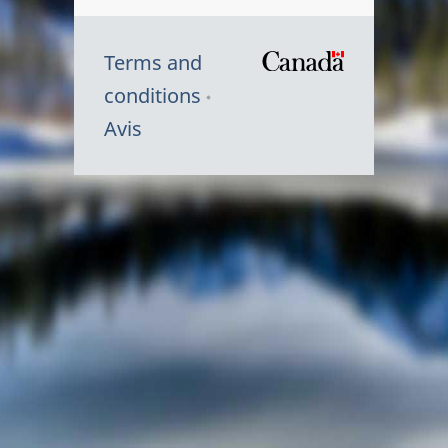
Terms and
/
conditions
Symbole
Avis
du
gouvernem
du
Canada