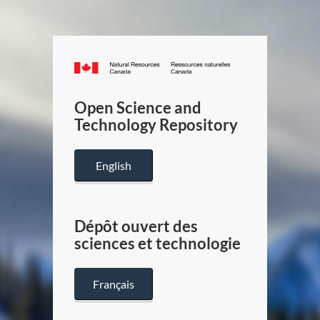
Canada.ca
/
Gouverneme
Open Science and
du
Technology Repository
Canada
English
Dépôt ouvert des
sciences et technologie
Français