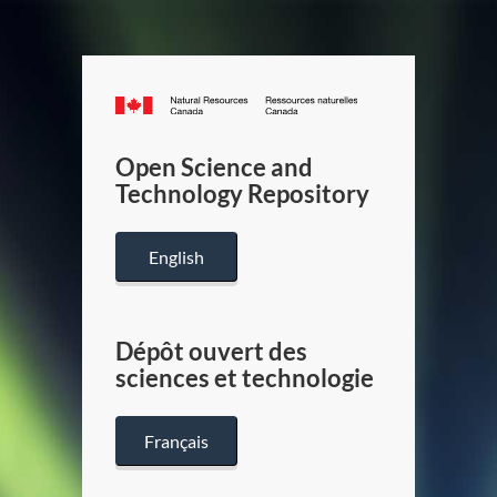
Canada.ca
/
Gouverneme
Open Science and
du
Technology Repository
Canada
English
Dépôt ouvert des
sciences et technologie
Français