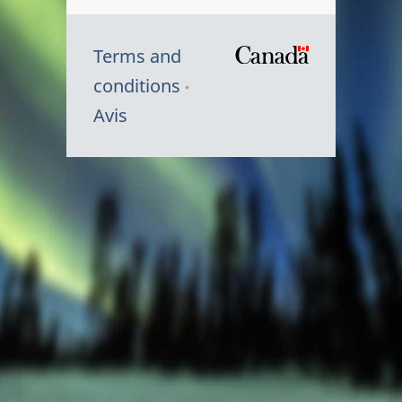
Terms and
/
conditions
Symbole
Avis
du
gouvernem
du
Canada